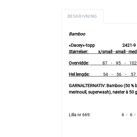
BESKRIVNING
Bamboo
«Dacey»-topp 2
Størrelser: x/small - small - medium
Overvidde:
87 - 95 - 102 - 
Hel lengde:
54 - 56 - 57 -
GARNALTERNATIV: Bamboo (50 % bamb
merinoull, superwash), nøster à 50 
Lilla nr 669: 6 - 6 - 7 - 7