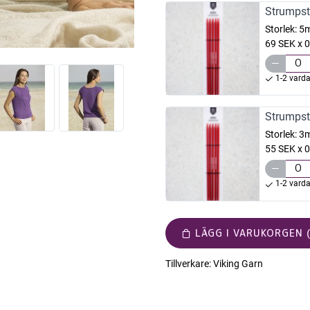
Strumpst
Storlek:
5
69 SEK x 0
1-2 vard
Strumpst
Storlek:
3
55 SEK x 0
1-2 vard
LÄGG I VARUKORGEN (
Tillverkare:
Viking Garn