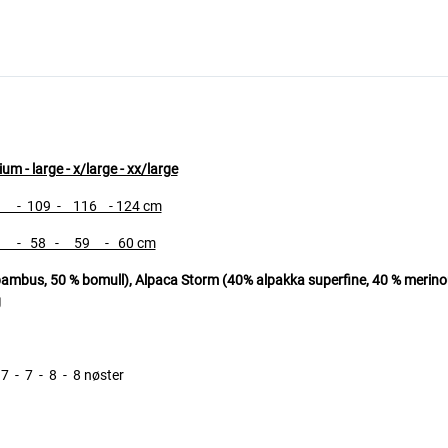
421-9
 - large - x/large - xx/large
109 - 116 - 124 cm
 58 - 59 - 60 cm
us, 50 % bomull), Alpaca Storm (40% alpakka superfine, 40 % merinoull
g
 - 8 - 8 nøster