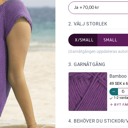
2. VÄLJ STORLEK
X/SMALL
SMALL
(Garnåtgången uppdateras automat
3. GARNÅTGÅNG
Bamboo M
49 SEK x 6
1-2 vard
BYT FÄ
4. BEHÖVER DU STICKOR/