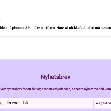
½.
edden på pinne nr 3 ½ måler ca 10 cm.
Husk at strikkefastheten må holdes hv
Nyhetsbrev
vårt nyhetsbrev för att få tidiga rabatt-erbjudanden, senaste nyheterns och kam
Registre