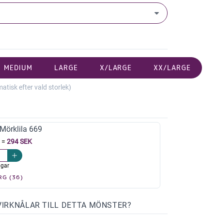
MEDIUM
LARGE
X/LARGE
XX/LARGE
isk efter vald storlek)
örklila 669
=
294 SEK
agar
RG (36)
VIRKNÅLAR TILL DETTA MÖNSTER?