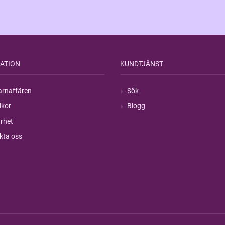
ATION
KUNDTJÄNST
rnaffären
Sök
lkor
Blogg
rhet
kta oss