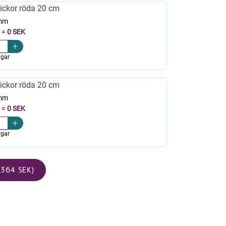
ickor röda 20 cm
mm
=
0 SEK
agar
ickor röda 20 cm
mm
=
0 SEK
agar
364 SEK)