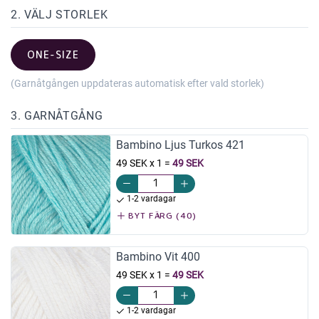
2. VÄLJ STORLEK
ONE-SIZE
(Garnåtgången uppdateras automatisk efter vald storlek)
3. GARNÅTGÅNG
Bambino Ljus Turkos 421
49 SEK x 1
=
49 SEK
1-2 vardagar
BYT FÄRG (40)
Bambino Vit 400
49 SEK x 1
=
49 SEK
1-2 vardagar