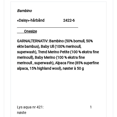
Bambino
«Daisy»-hårbånd 2422-6
Onesize
GARNALTERNATIV: Bambino (50% bomull, 50%
ekte bambus), Baby Ull (100% merinoull,
superwash), Trend Merino Petite (100 % ekstra fine
merinoull), Baby Merino (100 % ekstra fine
merinoull , superwash), Alpaca Fine (85% superfine
alpaca, 15% highland wool), nøster à 50 g
Lys aqua nr 421: 1
nøste