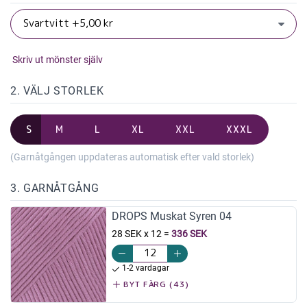
Skriv ut mönster själv
2. VÄLJ STORLEK
S
M
L
XL
XXL
XXXL
(Garnåtgången uppdateras automatisk efter vald storlek)
3. GARNÅTGÅNG
DROPS Muskat Syren 04
28 SEK x 12
=
336 SEK
1-2 vardagar
BYT FÄRG (43)