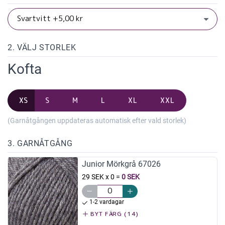
2. VÄLJ STORLEK
Kofta
XS
S
M
L
XL
XXL
(Garnåtgången uppdateras automatisk efter vald storlek)
3. GARNÅTGÅNG
Junior Mörkgrå 67026
29 SEK x 0
=
0 SEK
1-2 vardagar
BYT FÄRG (14)