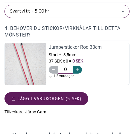
4. BEHÖVER DU STICKOR/VIRKNÅLAR TILL DETTA
MÖNSTER?
Jumperstickor Röd 30cm
Storlek:
3,5mm
37 SEK x 0
=
0 SEK
1-2 vardagar
LÄGG I VARUKORGEN (5 SEK)
Tillverkare:
Järbo Garn