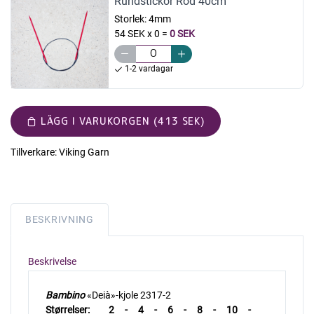
Rundstickor Röd 40cm
Storlek:
4mm
54 SEK x 0
=
0 SEK
1-2 vardagar
LÄGG I VARUKORGEN (413 SEK)
Tillverkare:
Viking Garn
BESKRIVNING
Beskrivelse
Bambino
«Deià»-kjole 2317-2
Størrelser: 2 - 4 - 6 - 8 - 10 -