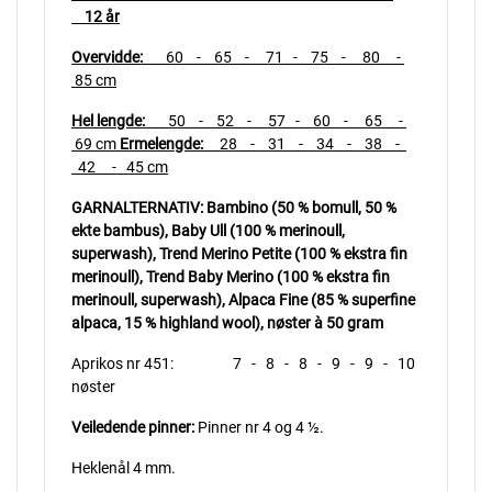
12 år
Overvidde:
60 - 65 - 71 - 75 - 80 -
85 cm
Hel lengde:
50 - 52 - 57 - 60 - 65 -
69 cm
Ermelengde:
28 - 31 - 34 - 38 -
42 - 45 cm
GARNALTERNATIV: Bambino (50 % bomull, 50 %
ekte bambus), Baby Ull (100 % merinoull,
superwash),
Trend Merino Petite (100 % ekstra fin
merinoull), Trend Baby Merino (100 % ekstra fin
merinoull, superwash),
Alpaca Fine (85 % superfine
alpaca, 15 % highland wool), nøster
à
50 gram
Aprikos nr 451: 7 - 8 - 8 - 9 - 9 - 10
nøster
Veiledende pinner:
Pinner nr 4 og 4 ½.
Heklenål 4 mm.