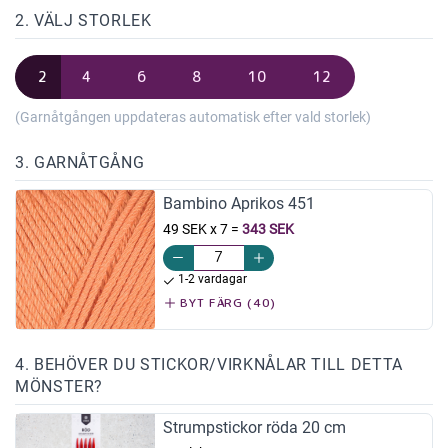
2. VÄLJ STORLEK
2
4
6
8
10
12
(Garnåtgången uppdateras automatisk efter vald storlek)
3. GARNÅTGÅNG
Bambino Aprikos 451
49 SEK x 7
=
343 SEK
1-2 vardagar
BYT FÄRG (40)
4. BEHÖVER DU STICKOR/VIRKNÅLAR TILL DETTA
MÖNSTER?
Strumpstickor röda 20 cm