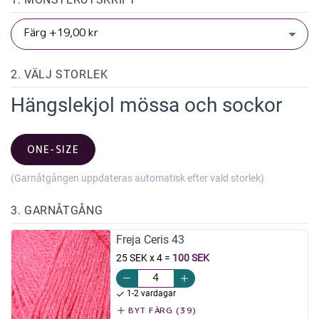
2. VÄLJ STORLEK
Hängslekjol mössa och sockor
ONE-SIZE
(Garnåtgången uppdateras automatisk efter vald storlek)
3. GARNÅTGÅNG
Freja Ceris 43
25 SEK x 4
=
100 SEK
1-2 vardagar
BYT FÄRG (39)