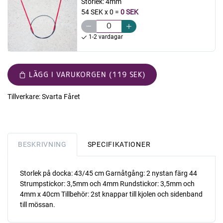
Storlek:
4mm
54 SEK x 0
=
0 SEK
1-2 vardagar
LÄGG I VARUKORGEN (119 SEK)
Tillverkare:
Svarta Fåret
BESKRIVNING
SPECIFIKATIONER
Storlek på docka: 43/45 cm Garnåtgång: 2 nystan färg 44
Strumpstickor: 3,5mm och 4mm Rundstickor: 3,5mm och
4mm x 40cm Tillbehör: 2st knappar till kjolen och sidenband
till mössan.