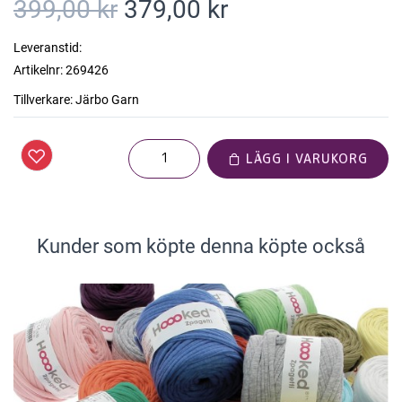
399,00 kr
379,00 kr
Leveranstid:
Artikelnr:
269426
Tillverkare:
Järbo Garn
LÄGG I VARUKORG
Kunder som köpte denna köpte också