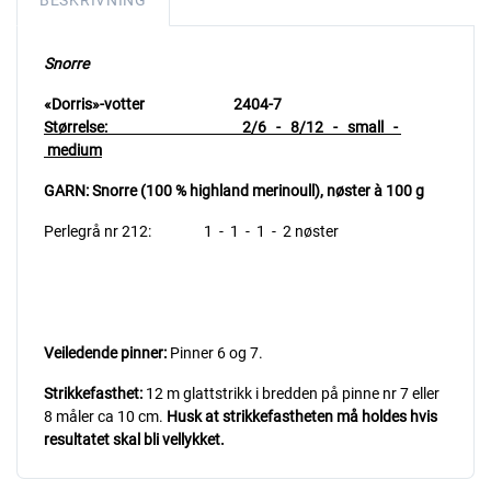
BESKRIVNING
Snorre
«Dorris»-votter 2404-7
Størrelse: 2/6 - 8/12 - small -
medium
GARN: Snorre (100 % highland merinoull),
nøster à 100 g
Perlegrå nr 212: 1 - 1 - 1 - 2 nøster
Veiledende pinner:
Pinner 6 og 7.
Strikkefasthet:
12 m glattstrikk i bredden på pinne nr 7 eller
8 måler ca 10 cm.
Husk at strikkefastheten må holdes hvis
resultatet skal bli vellykket.