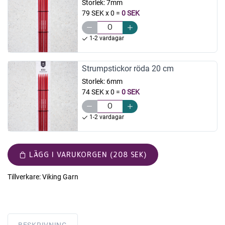
Storlek:
7mm
79 SEK x 0
=
0 SEK
1-2 vardagar
Strumpstickor röda 20 cm
Storlek:
6mm
74 SEK x 0
=
0 SEK
1-2 vardagar
LÄGG I VARUKORGEN (208 SEK)
Tillverkare:
Viking Garn