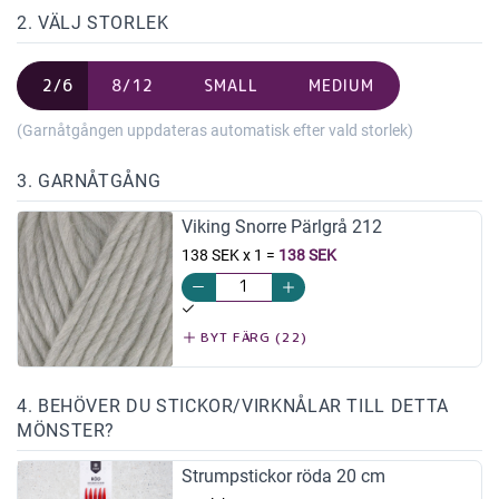
2. VÄLJ STORLEK
2/6
8/12
SMALL
MEDIUM
(Garnåtgången uppdateras automatisk efter vald storlek)
3. GARNÅTGÅNG
Viking Snorre Pärlgrå 212
138 SEK x 1
=
138 SEK
BYT FÄRG (22)
4. BEHÖVER DU STICKOR/VIRKNÅLAR TILL DETTA
MÖNSTER?
Strumpstickor röda 20 cm