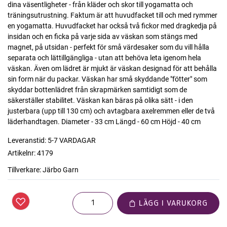
dina väsentligheter - från kläder och skor till yogamatta och
träningsutrustning. Faktum är att huvudfacket till och med rymmer
en yogamatta. Huvudfacket har också två fickor med dragkedja på
insidan och en ficka på varje sida av väskan som stängs med
magnet, på utsidan - perfekt för små värdesaker som du vill hålla
separata och lättillgängliga - utan att behöva leta igenom hela
väskan. Även om lädret är mjukt är väskan designad för att behålla
sin form när du packar. Väskan har små skyddande "fötter" som
skyddar bottenlädret från skrapmärken samtidigt som de
säkerställer stabilitet. Väskan kan bäras på olika sätt - i den
justerbara (upp till 130 cm) och avtagbara axelremmen eller de två
läderhandtagen. Diameter - 33 cm Längd - 60 cm Höjd - 40 cm
Leveranstid:
5-7 VARDAGAR
Artikelnr:
4179
Tillverkare:
Järbo Garn
LÄGG I VARUKORG