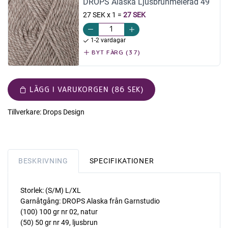
DROPS Alaska Ljusbrunmelerad 49
27 SEK x 1
=
27 SEK
1-2 vardagar
BYT FÄRG (37)
LÄGG I VARUKORGEN (86 SEK)
Tillverkare:
Drops Design
BESKRIVNING
SPECIFIKATIONER
Storlek: (S/M) L/XL
Garnåtgång: DROPS Alaska från Garnstudio
(100) 100 gr nr 02, natur
(50) 50 gr nr 49, ljusbrun