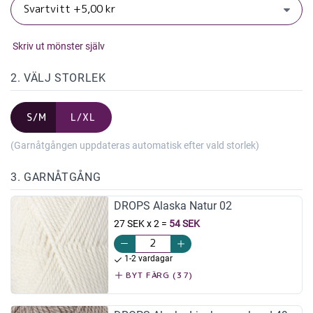
Skriv ut mönster själv
2. VÄLJ STORLEK
S/M
L/XL
(Garnåtgången uppdateras automatisk efter vald storlek)
3. GARNÅTGÅNG
DROPS Alaska Natur 02
27 SEK x 2
=
54 SEK
1-2 vardagar
BYT FÄRG (37)