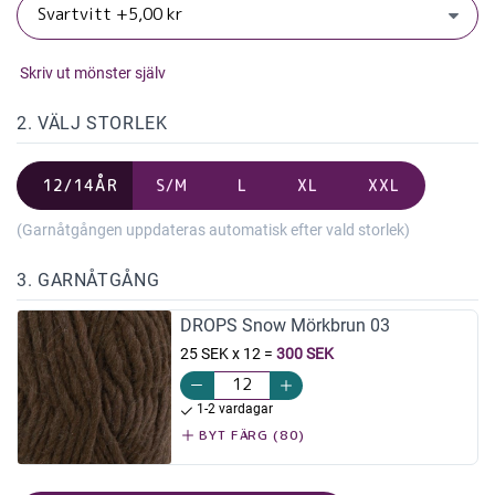
Skriv ut mönster själv
2. VÄLJ STORLEK
12/14ÅR
S/M
L
XL
XXL
(Garnåtgången uppdateras automatisk efter vald storlek)
3. GARNÅTGÅNG
DROPS Snow Mörkbrun 03
25 SEK x 12
=
300 SEK
1-2 vardagar
BYT FÄRG (80)