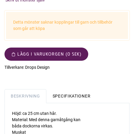
Skriv ut mönster själv
Detta mönster saknar kopplingar till garn och tillbehör
som går att köpa
LÄGG I VARUKORGEN (0 SEK)
Tillverkare:
Drops Design
BESKRIVNING
SPECIFIKATIONER
Höjd: ca 25 cm utan hår.
Material: Med denna garnåtgång kan
båda dockorna virkas.
Muskat