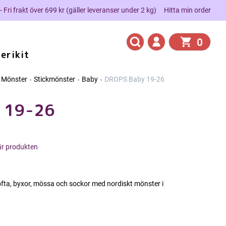
 - Fri frakt över 699 kr (gäller leveranser under 2 kg)
Hitta min order
0
erikit
Mönster
Stickmönster
Baby
DROPS Baby 19-26
 19-26
här produkten
ofta, byxor, mössa och sockor med nordiskt mönster i