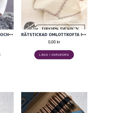
TRÖJA MED RÄTSTICKAD OCH RAGLANÄRM TILL BABY I BABY MERINO
RÄTSTICKAD OMLOTTKOFTA I DROPS BABY MERINO
0,00 kr
LÄGG I VARUKORG