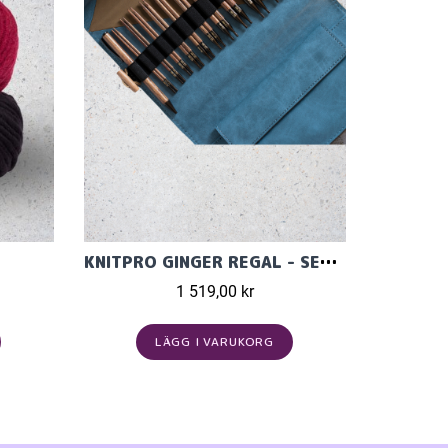
KNITPRO GINGER REGAL - SET MED ÄNDSTICKOR (11 PAR, 13 CM)
1 519,00 kr
LÄGG I VARUKORG