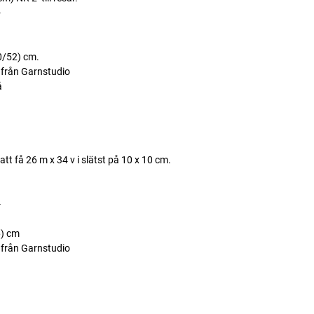
-
0/52) cm.
rån Garnstudio
å
att få 26 m x 34 v i slätst på 10 x 10 cm.
-
6) cm
rån Garnstudio