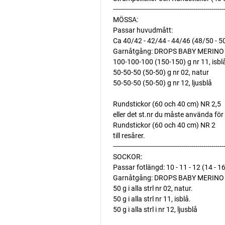
-------------------------------------------------------
MÖSSA:
Passar huvudmått:
Ca 40/42 - 42/44 - 44/46 (48/50 - 5
Garnåtgång: DROPS BABY MERINO f
100-100-100 (150-150) g nr 11, isbl
50-50-50 (50-50) g nr 02, natur
50-50-50 (50-50) g nr 12, ljusblå
Rundstickor (60 och 40 cm) NR 2,5 
eller det st.nr du måste använda för 
Rundstickor (60 och 40 cm) NR 2 
till resårer.
-------------------------------------------------------
SOCKOR:
Passar fotlängd: 10 - 11 - 12 (14 - 1
Garnåtgång: DROPS BABY MERINO f
50 g i alla strl nr 02, natur.
50 g i alla strl nr 11, isblå.
50 g i alla strl i nr 12, ljusblå