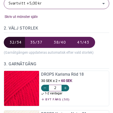
Skriv ut mönster själv
2. VÄLJ STORLEK
32/34
35/37
38/40
41/43
(Garnåtgången uppdateras automatisk efter vald storlek)
3. GARNÅTGÅNG
DROPS Karisma Röd 18
30 SEK x 2
=
60 SEK
1-2 vardagar
BYT FÄRG (50)