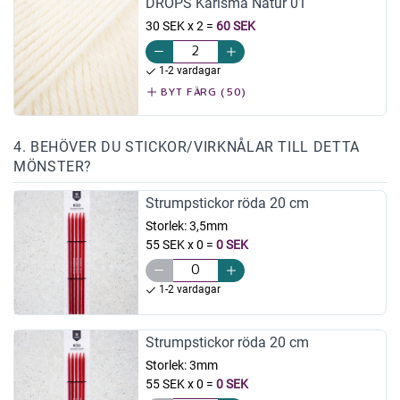
DROPS Karisma Natur 01
30 SEK x 2
=
60 SEK
1-2 vardagar
BYT FÄRG (50)
4. BEHÖVER DU STICKOR/VIRKNÅLAR TILL DETTA
MÖNSTER?
Strumpstickor röda 20 cm
Storlek:
3,5mm
55 SEK x 0
=
0 SEK
1-2 vardagar
Strumpstickor röda 20 cm
Storlek:
3mm
55 SEK x 0
=
0 SEK