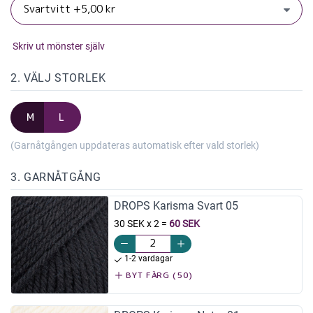
Skriv ut mönster själv
2. VÄLJ STORLEK
M
L
(Garnåtgången uppdateras automatisk efter vald storlek)
3. GARNÅTGÅNG
DROPS Karisma Svart 05
30 SEK x 2
=
60 SEK
1-2 vardagar
BYT FÄRG (50)