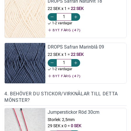
DROPS Safran Naturvit 18
22 SEK x 1
=
22 SEK
1-2 vardagar
BYT FÄRG (47)
DROPS Safran Marinblå 09
22 SEK x 1
=
22 SEK
1-2 vardagar
BYT FÄRG (47)
4. BEHÖVER DU STICKOR/VIRKNÅLAR TILL DETTA
MÖNSTER?
Jumperstickor Röd 30cm
Storlek:
2,5mm
29 SEK x 0
=
0 SEK