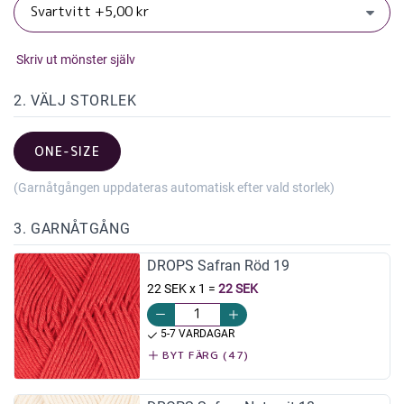
Skriv ut mönster själv
2. VÄLJ STORLEK
ONE-SIZE
(Garnåtgången uppdateras automatisk efter vald storlek)
3. GARNÅTGÅNG
DROPS Safran Röd 19
22 SEK x 1
=
22 SEK
5-7 VARDAGAR
BYT FÄRG (47)