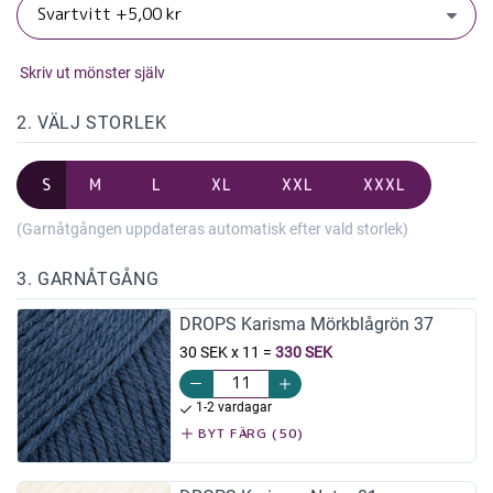
Skriv ut mönster själv
2. VÄLJ STORLEK
S
M
L
XL
XXL
XXXL
(Garnåtgången uppdateras automatisk efter vald storlek)
3. GARNÅTGÅNG
DROPS Karisma Mörkblågrön 37
30 SEK x 11
=
330 SEK
1-2 vardagar
BYT FÄRG (50)