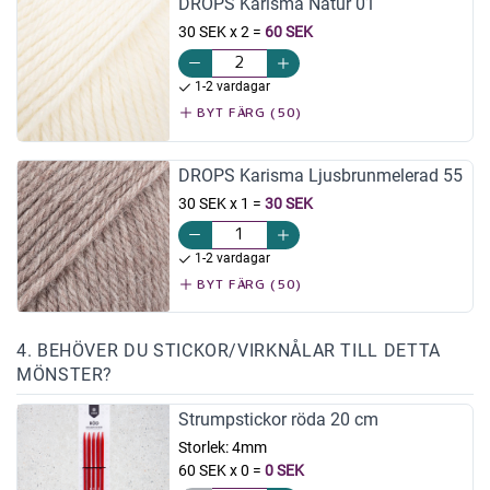
DROPS Karisma Natur 01
30 SEK x 2
=
60 SEK
1-2 vardagar
BYT FÄRG (50)
DROPS Karisma Ljusbrunmelerad 55
30 SEK x 1
=
30 SEK
1-2 vardagar
BYT FÄRG (50)
4. BEHÖVER DU STICKOR/VIRKNÅLAR TILL DETTA
MÖNSTER?
Strumpstickor röda 20 cm
Storlek:
4mm
60 SEK x 0
=
0 SEK