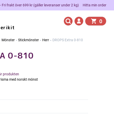
 - Fri frakt över 699 kr (gäller leveranser under 2 kg)
Hitta min order
0
erikit
Mönster
Stickmönster
Herr
DROPS Extra 0-810
A 0-810
här produkten
arisma med norskt mönst