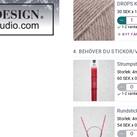
DROPS Ka
30 SEK x 1
1-2 vard
BYT FÄ
4. BEHÖVER DU STICKOR/
Strumpst
Storlek:
4
60 SEK x 0
1-2 vard
Rundstic
Storlek:
4
54 SEK x 0