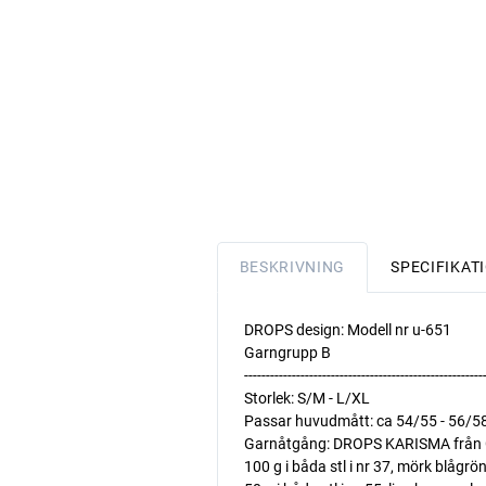
BESKRIVNING
SPECIFIKAT
DROPS design: Modell nr u-651
Garngrupp B
-------------------------------------------------------
Storlek: S/M - L/XL
Passar huvudmått: ca 54/55 - 56/5
Garnåtgång: DROPS KARISMA från 
100 g i båda stl i nr 37, mörk blågrö