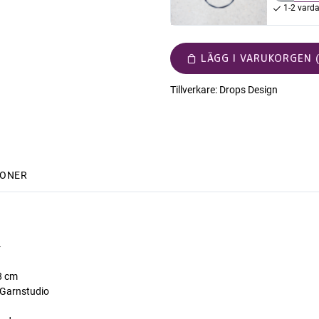
1-2 vard
LÄGG I VARUKORGEN (
Tillverkare:
Drops Design
IONER
-
8 cm
Garnstudio
n