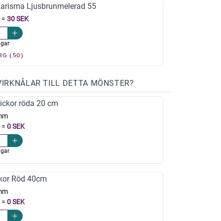
risma Ljusbrunmelerad 55
=
30 SEK
agar
RG (50)
VIRKNÅLAR TILL DETTA MÖNSTER?
ickor röda 20 cm
mm
=
0 SEK
agar
kor Röd 40cm
mm
=
0 SEK