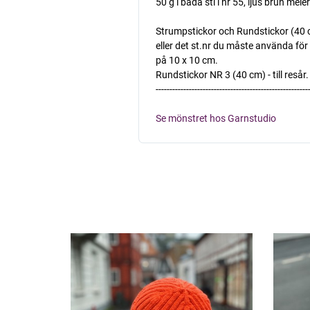
50 g i båda stl i nr 55, ljus brun mele
Strumpstickor och Rundstickor (40 
eller det st.nr du måste använda för 
på 10 x 10 cm.
Rundstickor NR 3 (40 cm) - till resår.
-------------------------------------------------------
Se mönstret hos Garnstudio