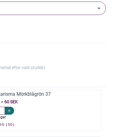
isk efter vald storlek)
arisma Mörkblågrön 37
=
60 SEK
agar
RG (50)