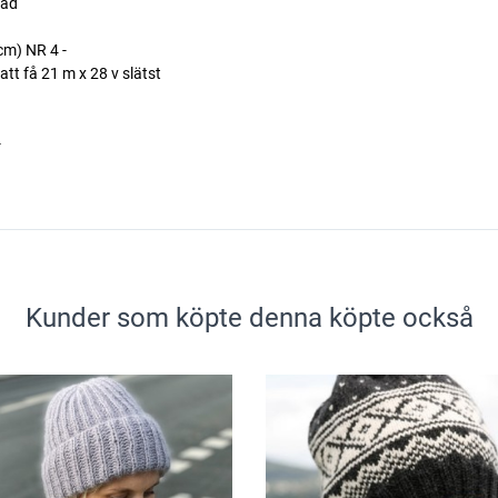
rad
cm) NR 4 -
att få 21 m x 28 v slätst
-
Kunder som köpte denna köpte också