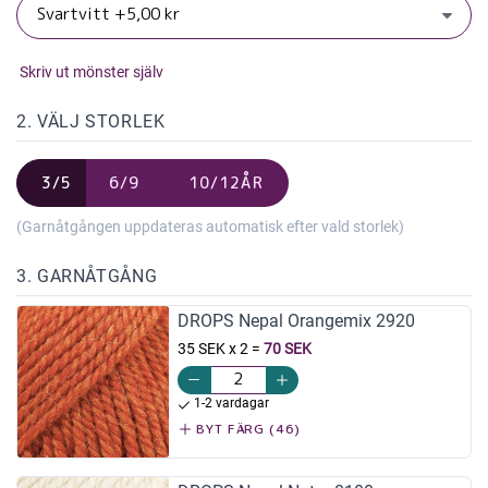
Skriv ut mönster själv
2. VÄLJ STORLEK
3/5
6/9
10/12ÅR
(Garnåtgången uppdateras automatisk efter vald storlek)
3. GARNÅTGÅNG
DROPS Nepal Orangemix 2920
35 SEK x 2
=
70 SEK
1-2 vardagar
BYT FÄRG (46)