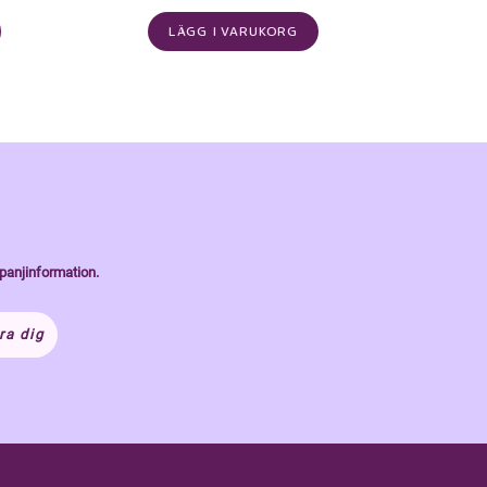
LÄGG I VARUKORG
panjinformation.
ra dig