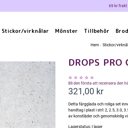
69 kr frakt
Stickor/virknålar
Mönster
Tillbehör
Brod
Hem
Stickor/virknå
DROPS PRO 
Bli den första att recensera den 
321,00 kr
Detta färgglada och roliga set inn
handtag i plast i strl: 2, 2.5, 3.0, 
av konstläder och genomskinlig vi
Lagerstatus:
I lager