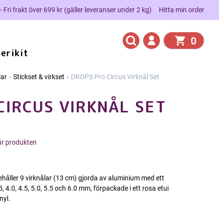
 - Fri frakt över 699 kr (gäller leveranser under 2 kg)
Hitta min order
0
erikit
lar
Stickset & virkset
DROPS Pro Circus Virknål Set
CIRCUS VIRKNÅL SET
här produkten
ehåller 9 virknålar (13 cm) gjorda av aluminium med ett
3.5, 4.0, 4.5, 5.0, 5.5 och 6.0 mm, förpackade i ett rosa etui
nyl.