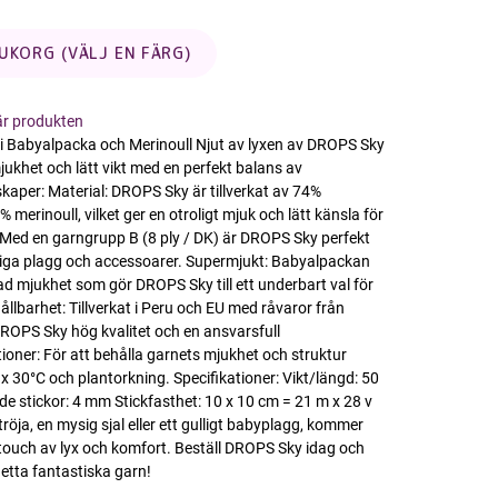
LÄGG I VARUKORG (VÄLJ EN FÄRG)
här produkten
i Babyalpacka och Merinoull Njut av lyxen av DROPS Sky
ukhet och lätt vikt med en perfekt balans av
aper: Material: DROPS Sky är tillverkat av 74%
erinoull, vilket ger en otroligt mjuk och lätt känsla för
Med en garngrupp B (8 ply / DK) är DROPS Sky perfekt
liga plagg och accessoarer. Supermjukt: Babyalpackan
ad mjukhet som gör DROPS Sky till ett underbart val för
ållbarhet: Tillverkat i Peru och EU med råvaror från
DROPS Sky hög kvalitet och en ansvarsfull
tioner: För att behålla garnets mjukhet och struktur
30°C och plantorkning. Specifikationer: Vikt/längd: 50
 stickor: 4 mm Stickfasthet: 10 x 10 cm = 21 m x 28 v
öja, en mysig sjal eller ett gulligt babyplagg, kommer
touch av lyx och komfort. Beställ DROPS Sky idag och
detta fantastiska garn!