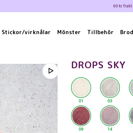
69 kr frakt
Stickor/virknålar
Mönster
Tillbehör
Brod
DROPS SKY
01
03
09
14