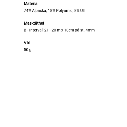
Material
74% Alpacka, 18% Polyamid, 8% Ull
Masktäthet
B - Intervall 21 - 20 m x 10cm på st. 4mm
Vikt
50 g