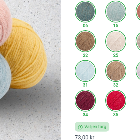
06
15
22
25
31
32
34
35
Välj en färg
73,00 kr