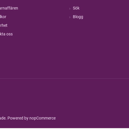
rnaffären
Sök
lkor
Blogg
rhet
kta oss
rade. Powered by
nopCommerce