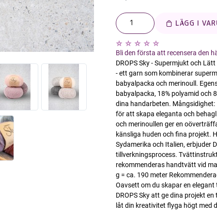
Bli den första att recensera den 
DROPS Sky - Supermjukt och Lätt 
- ett garn som kombinerar supermj
babyalpacka och merinoull. Egensk
babyalpacka, 18% polyamid och 8% m
dina handarbeten. Mångsidighet: 
för att skapa eleganta och behag
och merinoullen ger en oöverträff
känsliga huden och fina projekt. H
Sydamerika och Italien, erbjuder 
tillverkningsprocess. Tvättinstruk
rekommenderas handtvätt vid max 
g = ca. 190 meter Rekommenderade
Oavsett om du skapar en elegant tr
DROPS Sky att ge dina projekt en 
låt din kreativitet flyga högt med 