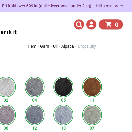
 - Fri frakt över 699 kr (gäller leveranser under 2 kg)
Hitta min order
0
erikit
Hem
Garn
Ull
Alpaca
Drops Sky
02
04
05
11
08
12
13
07