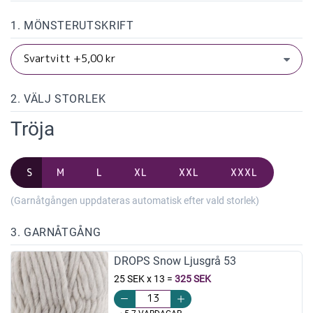
1. MÖNSTERUTSKRIFT
2. VÄLJ STORLEK
Tröja
S
M
L
XL
XXL
XXXL
(Garnåtgången uppdateras automatisk efter vald storlek)
3. GARNÅTGÅNG
DROPS Snow Ljusgrå 53
25 SEK x 13
=
325 SEK