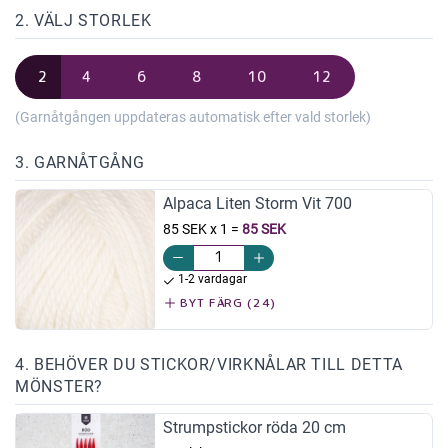
2. VÄLJ STORLEK
2
4
6
8
10
12
(Garnåtgången uppdateras automatisk efter vald storlek)
3. GARNÅTGÅNG
Alpaca Liten Storm Vit 700
85 SEK x 1
=
85 SEK
1-2 vardagar
BYT FÄRG (24)
4. BEHÖVER DU STICKOR/VIRKNÅLAR TILL DETTA
MÖNSTER?
Strumpstickor röda 20 cm