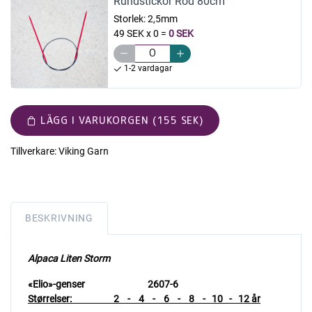
Rundstickor Röd 80cm
Storlek:
2,5mm
49 SEK x 0
=
0 SEK
1-2 vardagar
LÄGG I VARUKORGEN (155 SEK)
Tillverkare:
Viking Garn
BESKRIVNING
Alpaca Liten Storm
«Elio»-genser 2607-6
Størrelser: 2 - 4 - 6 - 8 - 10 - 12 år