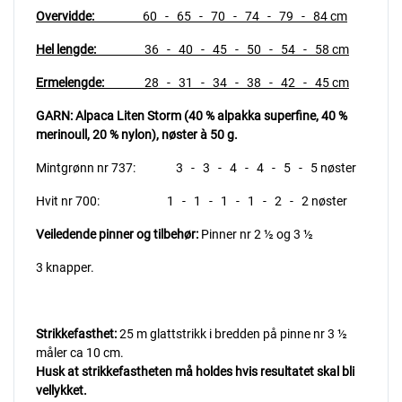
Overvidde:
60 - 65 - 70 - 74 - 79 - 84 cm
Hel lengde:
36 - 40 - 45 - 50 - 54 - 58 cm
Ermelengde:
28 - 31 - 34 - 38 - 42 - 45 cm
GARN: Alpaca Liten Storm (40 % alpakka superfine, 40 %
merinoull, 20 % nylon),
nøster à 50 g.
Mintgrønn nr 737: 3 - 3 - 4 - 4 - 5 - 5 nøster
Hvit nr 700: 1 - 1 - 1 - 1 - 2 - 2 nøster
Veiledende pinner og tilbehør:
Pinner nr 2 ½ og 3 ½
3 knapper.
Strikkefasthet:
25 m glattstrikk i bredden på pinne nr 3 ½
måler ca 10 cm.
Husk at strikkefastheten må holdes hvis resultatet skal bli
vellykket.