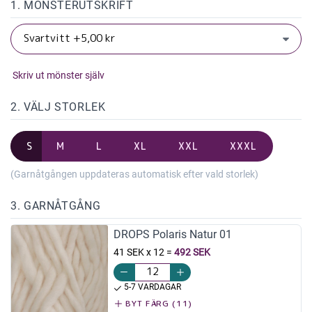
1. MÖNSTERUTSKRIFT
Skriv ut mönster själv
2. VÄLJ STORLEK
S
M
L
XL
XXL
XXXL
(Garnåtgången uppdateras automatisk efter vald storlek)
3. GARNÅTGÅNG
DROPS Polaris Natur 01
41 SEK x 12
=
492 SEK
5-7 VARDAGAR
BYT FÄRG (11)