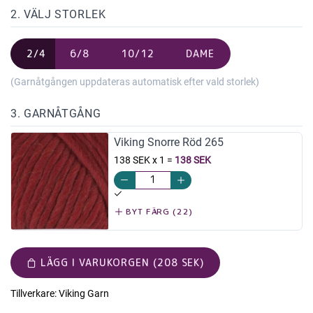
2. VÄLJ STORLEK
2/4
6/8
10/12
DAME
(Garnåtgången uppdateras automatisk efter vald storlek)
3. GARNÅTGÅNG
Viking Snorre Röd 265
138 SEK x 1
=
138 SEK
BYT FÄRG (22)
LÄGG I VARUKORGEN (208 SEK)
Tillverkare:
Viking Garn