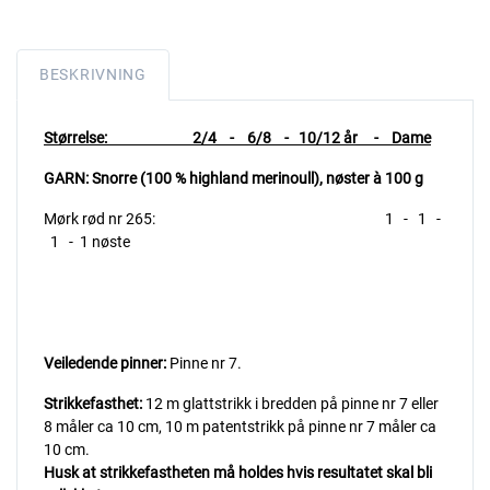
BESKRIVNING
Størrelse: 2/4 - 6/8 - 10/12 år - Dame
GARN: Snorre (100 % highland merinoull),
nøster à 100 g
Mørk rød nr 265: 1 - 1 -
1 - 1 nøste
Veiledende pinner:
Pinne nr 7.
Strikkefasthet:
12 m glattstrikk i bredden på pinne nr 7 eller
8 måler ca 10 cm, 10 m patentstrikk på pinne nr 7 måler ca
10 cm.
Husk at strikkefastheten må holdes hvis resultatet skal bli