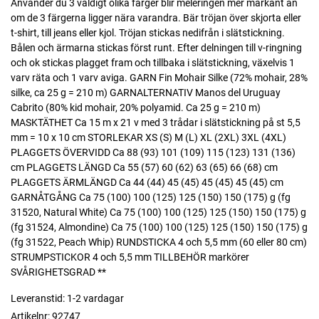
Använder du 3 väldigt olika färger blir meleringen mer markant än
om de 3 färgerna ligger nära varandra. Bär tröjan över skjorta eller
t-shirt, till jeans eller kjol. Tröjan stickas nedifrån i slätstickning.
Bålen och ärmarna stickas först runt. Efter delningen till v-ringning
och ok stickas plagget fram och tillbaka i slätstickning, växelvis 1
varv räta och 1 varv aviga. GARN Fin Mohair Silke (72% mohair, 28%
silke, ca 25 g = 210 m) GARNALTERNATIV Manos del Uruguay
Cabrito (80% kid mohair, 20% polyamid. Ca 25 g = 210 m)
MASKTÄTHET Ca 15 m x 21 v med 3 trådar i slätstickning på st 5,5
mm = 10 x 10 cm STORLEKAR XS (S) M (L) XL (2XL) 3XL (4XL)
PLAGGETS ÖVERVIDD Ca 88 (93) 101 (109) 115 (123) 131 (136)
cm PLAGGETS LÄNGD Ca 55 (57) 60 (62) 63 (65) 66 (68) cm
PLAGGETS ÄRMLÄNGD Ca 44 (44) 45 (45) 45 (45) 45 (45) cm
GARNÅTGÅNG Ca 75 (100) 100 (125) 125 (150) 150 (175) g (fg
31520, Natural White) Ca 75 (100) 100 (125) 125 (150) 150 (175) g
(fg 31524, Almondine) Ca 75 (100) 100 (125) 125 (150) 150 (175) g
(fg 31522, Peach Whip) RUNDSTICKA 4 och 5,5 mm (60 eller 80 cm)
STRUMPSTICKOR 4 och 5,5 mm TILLBEHÖR markörer
SVÅRIGHETSGRAD **
Leveranstid:
1-2 vardagar
Artikelnr:
92747