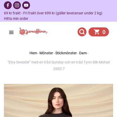
69 kr frakt - Fri frakt över 699 kr (gäller leveranser under 2 kg)
Hitta min order
0
Hem
Mönster
Stickmönster
Dam
"Elva Sweater" med en tråd Sunday och en tråd Tynn Silk Mohair
2602-7