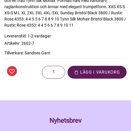
och en tråd Tynn Silk Mohair. Formad hals med vändvarv,
raglankonstruktion och ärmar med elegant trumpetform. XXS XS S
XS-S M L XL 2XL 3XL 4XL-5XL Sunday Bristol Black 3800 / Rustic
Rose 4353: 4 4 5 5 6 7 8 8 9 10 Tynn Silk Mohair Bristol Black 3800 /
Rustic Rose 4353: 4 4 5 6 6 7 8 9 10 11
Leveranstid:
1-2 vardagar
Artikelnr:
2602-7
Tillverkare:
Sandnes Garn
LÄGG I VARUKORG
Nyhetsbrev