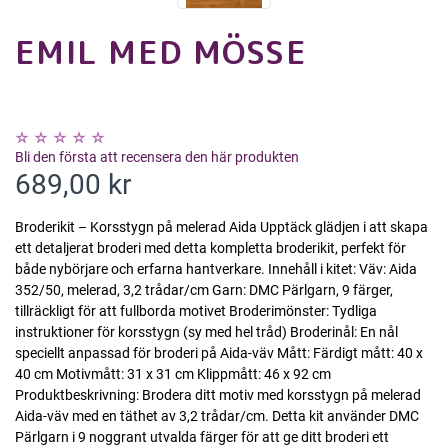
EMIL MED MÖSSE
Bli den första att recensera den här produkten
689,00 kr
Broderikit – Korsstygn på melerad Aida Upptäck glädjen i att skapa
ett detaljerat broderi med detta kompletta broderikit, perfekt för
både nybörjare och erfarna hantverkare. Innehåll i kitet: Väv: Aida
352/50, melerad, 3,2 trådar/cm Garn: DMC Pärlgarn, 9 färger,
tillräckligt för att fullborda motivet Broderimönster: Tydliga
instruktioner för korsstygn (sy med hel tråd) Broderinål: En nål
speciellt anpassad för broderi på Aida-väv Mått: Färdigt mått: 40 x
40 cm Motivmått: 31 x 31 cm Klippmått: 46 x 92 cm
Produktbeskrivning: Brodera ditt motiv med korsstygn på melerad
Aida-väv med en täthet av 3,2 trådar/cm. Detta kit använder DMC
Pärlgarn i 9 noggrant utvalda färger för att ge ditt broderi ett