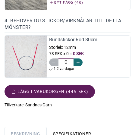
BYT FÄRG (46)
4. BEHÖVER DU STICKOR/VIRKNÅLAR TILL DETTA
MÖNSTER?
Rundstickor Röd 80cm
Storlek:
12mm
73 SEK x 0
=
0 SEK
1-2 vardagar
LÄGG I VARUKORGEN (445 SEK)
Tillverkare:
Sandnes Garn
BESKRIVNING
SPECIFIKATIONER