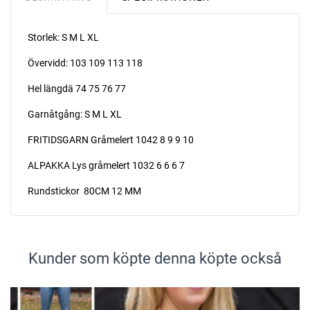
Storlek: S M L XL
Övervidd: 103 109 113 118
Hel längdä 74 75 76 77
Garnåtgång: S M L XL
FRITIDSGARN Gråmelert 1042 8 9 9 10
ALPAKKA Lys gråmelert 1032 6 6 6 7
Rundstickor 80CM 12 MM
Kunder som köpte denna köpte också