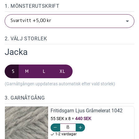
1. MÖNSTERUTSKRIFT
2. VÄLJ STORLEK
Jacka
S
M
L
XL
(Garnåtgången uppdateras automatisk efter vald storlek)
3. GARNÅTGÅNG
Fritidsgarn Ljus Gråmelerat 1042
55 SEK x 8
=
440 SEK
1-2 vardagar