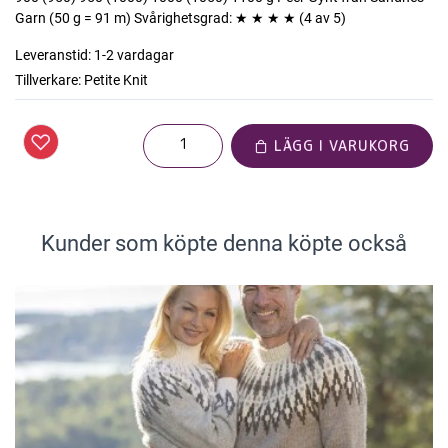
Garn (50 g = 91 m) Svårighetsgrad: ★ ★ ★ ★ (4 av 5)
Leveranstid:
1-2 vardagar
Tillverkare:
Petite Knit
LÄGG I VARUKORG
Kunder som köpte denna köpte också