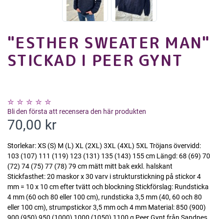
"ESTHER SWEATER MAN"
STICKAD I PEER GYNT
Bli den första att recensera den här produkten
70,00 kr
Storlekar: XS (S) M (L) XL (2XL) 3XL (4XL) 5XL Tröjans övervidd:
103 (107) 111 (119) 123 (131) 135 (143) 155 cm Längd: 68 (69) 70
(72) 74 (75) 77 (78) 79 cm mätt mitt bak exkl. halskant
Stickfasthet: 20 maskor x 30 varv i strukturstickning på stickor 4
mm = 10 x 10 cm efter tvätt och blockning Stickförslag: Rundsticka
4 mm (60 och 80 eller 100 cm), rundsticka 3,5 mm (40, 60 och 80
eller 100 cm), strumpstickor 3,5 mm och 4 mm Material: 850 (900)
900 (950) 950 (1000) 1000 (1050) 1100 g Peer Gynt från Sandnes