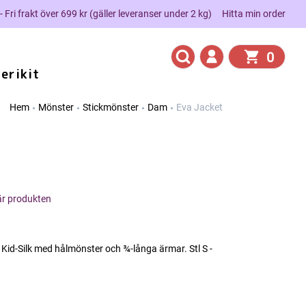
 - Fri frakt över 699 kr (gäller leveranser under 2 kg)
Hitta min order
0
erikit
Hem
Mönster
Stickmönster
Dam
Eva Jacket
här produkten
 Kid-Silk med hålmönster och ¾-långa ärmar. Stl S -