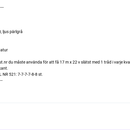
----
 ljus pärlgrå
natur
st.nr du måste använda för att få 17 m x 22 v slätst med 1 tråd i varje kva
kant.
 521: 7-7-7-7-8-8 st.
---