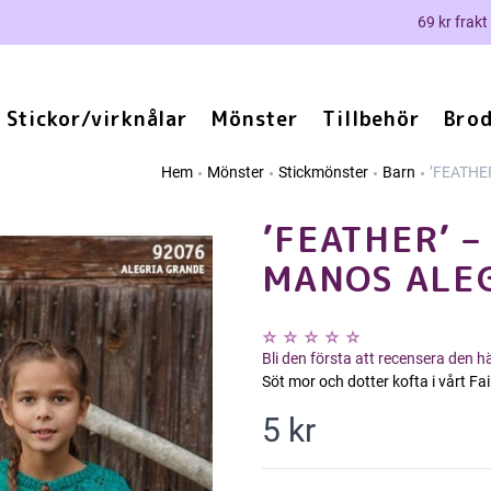
69 kr frakt
Stickor/virknålar
Mönster
Tillbehör
Brod
Hem
Mönster
Stickmönster
Barn
’FEATHE
’FEATHER’ –
MANOS ALE
Bli den första att recensera den 
Söt mor och dotter kofta i vårt F
5 kr