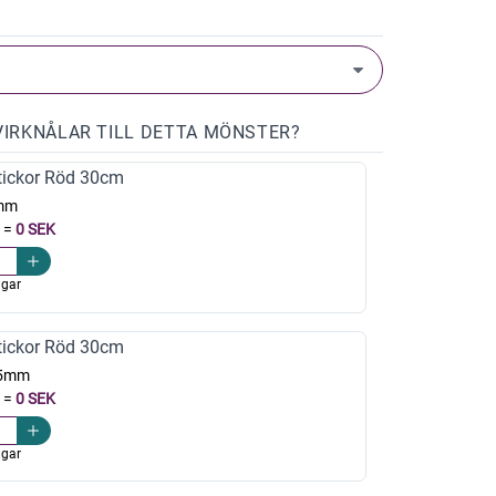
VIRKNÅLAR TILL DETTA MÖNSTER?
ickor Röd 30cm
mm
=
0 SEK
agar
ickor Röd 30cm
,5mm
=
0 SEK
agar