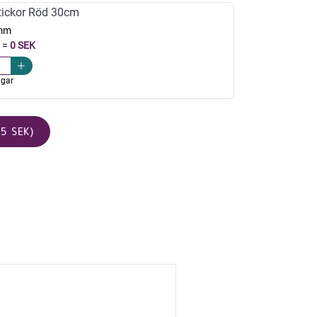
ickor Röd 30cm
mm
=
0 SEK
agar
5 SEK)