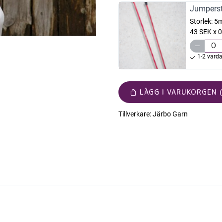
Jumperst
Storlek:
5
43 SEK x 0
1-2 vard
LÄGG I VARUKORGEN (
Tillverkare:
Järbo Garn