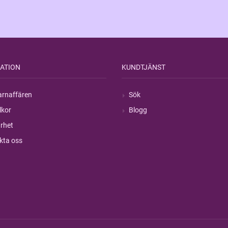
ATION
KUNDTJÄNST
rnaffären
Sök
lkor
Blogg
rhet
kta oss