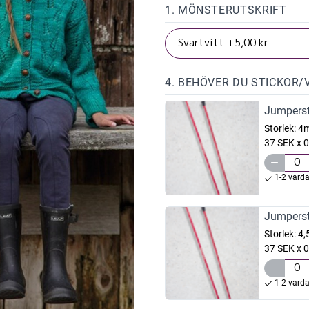
1. MÖNSTERUTSKRIFT
4. BEHÖVER DU STICKOR/
Jumperst
Storlek:
4
37 SEK x 0
1-2 vard
Jumperst
Storlek:
4
37 SEK x 0
1-2 vard