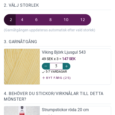
2. VÄLJ STORLEK
2
4
6
8
10
12
(Garnåtgången uppdateras automatisk efter vald storlek)
3. GARNÅTGÅNG
Viking Björk Ljusgul 543
49 SEK x 3
=
147 SEK
5-7 VARDAGAR
BYT FÄRG (25)
4. BEHÖVER DU STICKOR/VIRKNÅLAR TILL DETTA
MÖNSTER?
Strumpstickor röda 20 cm