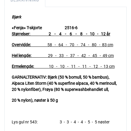
BESKRIVNING
Bjørk
«Fenja» T-skjorte
2516-6
Størrelser: 2 - 4 - 6 - 8 - 10 - 12 år
Overvidde:
58
- 64 - 70 - 74 - 80 - 83 cm
Hel lengde:
29 - 33 - 37 - 42 - 45 - 49 cm
Ermelengde:
10 - 10 - 11 - 11 -
12 - 13 cm
GARNALTERNATIV:
Bjørk (50 % bomull, 50 % bambus),
Alpaca Liten Storm (40 % superfine alpaca, 40 % merinoull,
20 % nylonfiber),
Frøya (80 % superwashbehandlet ull,
20 % nylon), nøster à 50 g
Lys gul nr 543: 3 - 3 - 4 - 4 - 5 - 5 nøster