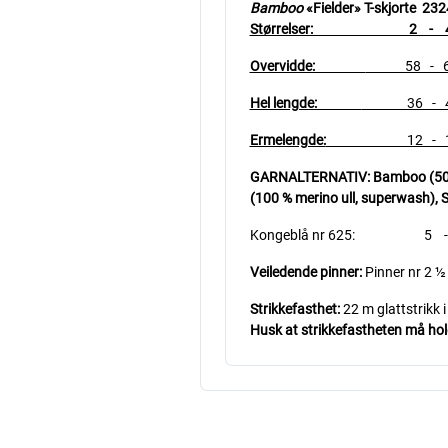
Bamboo
«Fielder» T-skjorte 232
Størrelser: 2 - 4 - 6
Overvidde:
58 - 65 -
Hel lengde:
36 - 40 -
Ermelengde:
12 - 13 - 1
GARNALTERNATIV: Bamboo (50 % b
(100 % merino ull, superwash),
S
Kongeblå nr 625: 5 - 5
Veiledende pinner:
Pinner nr 2 ½
Strikkefasthet:
22 m glattstrikk 
Husk at strikkefastheten må holde