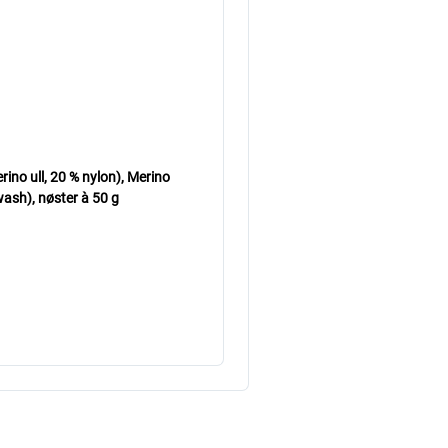
o ull, 20 % nylon), Merino
ash), nøster à 50 g