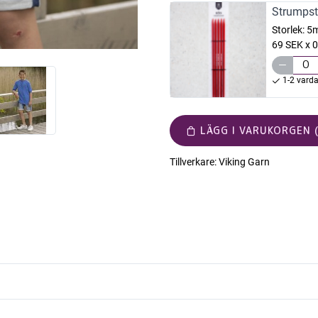
Strumpst
Storlek:
5
69 SEK x 0
1-2 vard
LÄGG I VARUKORGEN (
Tillverkare:
Viking Garn