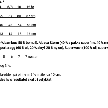
4-5
/8 - 10 - 12 år
 73 - 80 - 87 cm
 48 - 54 - 58 cm
4 - 15 - 16 cm
ambus, 50 % bomull), Alpaca Storm (40 % alpakka superfine, 40 % merin
portsragg (60 % ull, 20 % akryl, 20 % nylon),
Superwash (100 % ull, superw
 - 6 - 7 - 7 nøster
 og 3 ½.
i bredden på pinne nr 3 ½ måler ca 10 cm.
s hvis resultatet skal bli vellykket.