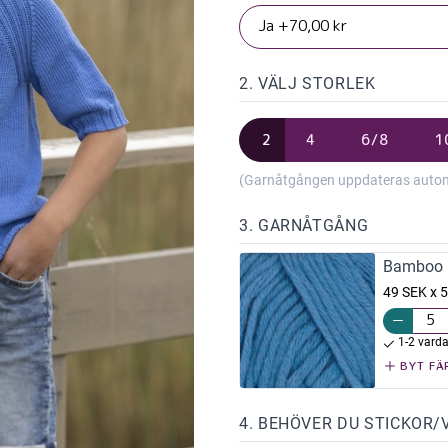
2. VÄLJ STORLEK
2
4
6/8
1
(Garnåtgången uppdateras automat
3. GARNÅTGÅNG
Bamboo 
49 SEK x 5
1-2 vard
BYT FÄ
4. BEHÖVER DU STICKOR/