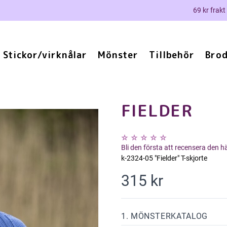
69 kr frakt
Stickor/virknålar
Mönster
Tillbehör
Brod
FIELDER
Bli den första att recensera den 
k-2324-05 "Fielder" T-skjorte
315 kr
1. MÖNSTERKATALOG