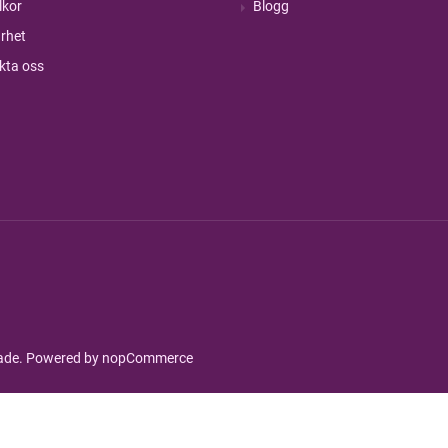
lkor
Blogg
rhet
kta oss
rade. Powered by
nopCommerce