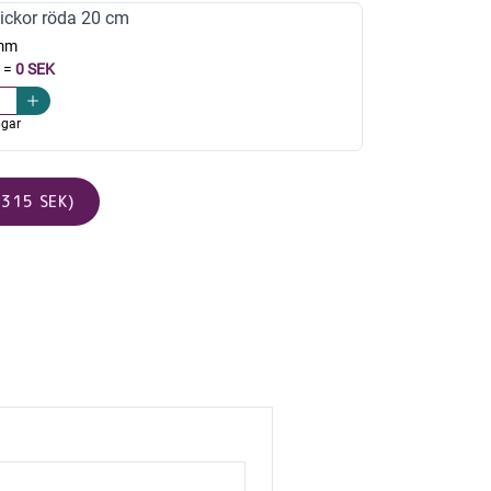
ickor röda 20 cm
mm
=
0 SEK
agar
315 SEK)