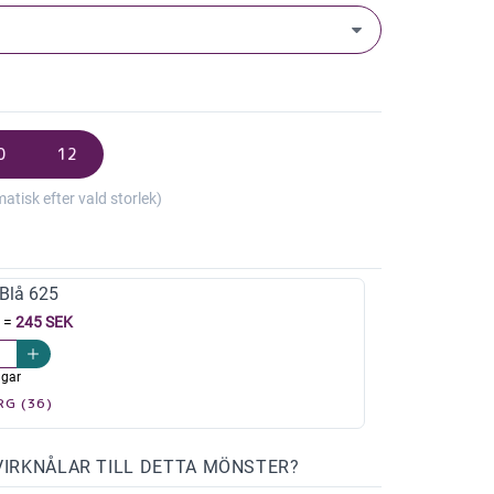
0
12
isk efter vald storlek)
Blå 625
=
245 SEK
agar
RG (36)
VIRKNÅLAR TILL DETTA MÖNSTER?