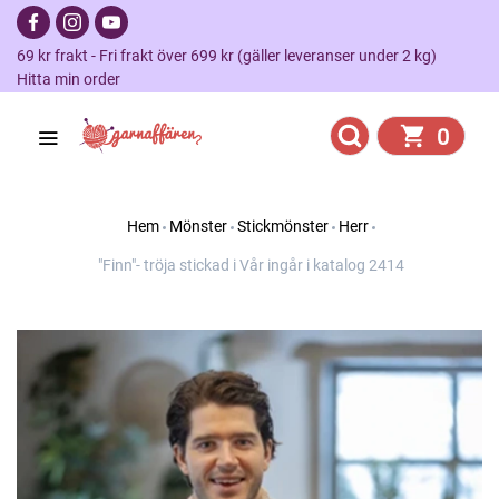
69 kr frakt - Fri frakt över 699 kr (gäller leveranser under 2 kg)
Hitta min order
0
Hem
Mönster
Stickmönster
Herr
"Finn"- tröja stickad i Vår ingår i katalog 2414