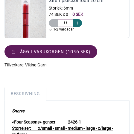
Strumpstickor röda 20 cm
Storlek:
6mm
74 SEK x 0
=
0 SEK
1-2 vardagar
LÄGG I VARUKORGEN (1036 SEK)
Tillverkare:
Viking Garn
BESKRIVNING
Snorre
«Four Seasons»-genser 2426-1
Størrelser:
x/small - small - medium - large - x/large -