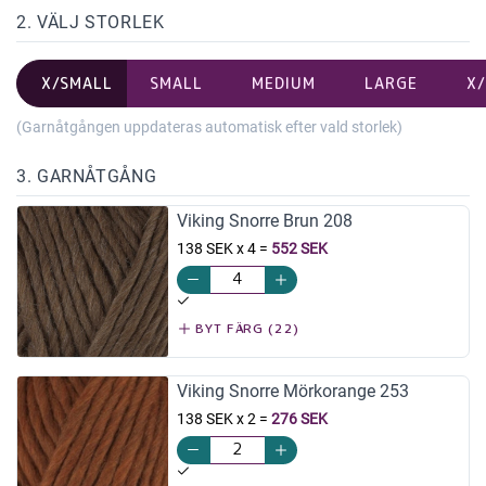
2. VÄLJ STORLEK
X/SMALL
SMALL
MEDIUM
LARGE
X
(Garnåtgången uppdateras automatisk efter vald storlek)
3. GARNÅTGÅNG
Viking Snorre Brun 208
138 SEK x 4
=
552 SEK
BYT FÄRG (22)
Viking Snorre Mörkorange 253
138 SEK x 2
=
276 SEK