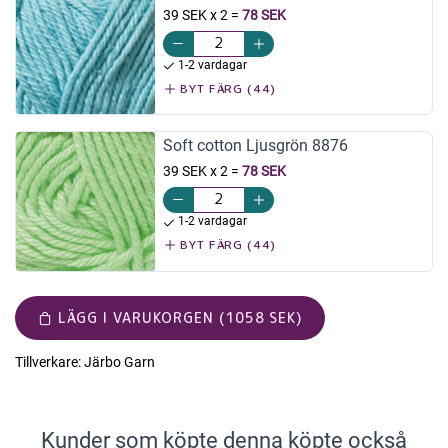
39 SEK x 2
=
78 SEK
1-2 vardagar
BYT FÄRG (44)
Soft cotton Ljusgrön 8876
39 SEK x 2
=
78 SEK
1-2 vardagar
BYT FÄRG (44)
LÄGG I VARUKORGEN (1058 SEK)
Tillverkare:
Järbo Garn
Kunder som köpte denna köpte också