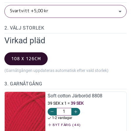
2. VÄLJ STORLEK
Virkad pläd
108 X 126CM
(Garnåtgången uppdateras automatisk efter vald storlek)
3. GARNÅTGÅNG
Soft cotton Järboröd 8808
39 SEK x 1
=
39 SEK
1-2 vardagar
BYT FÄRG (44)