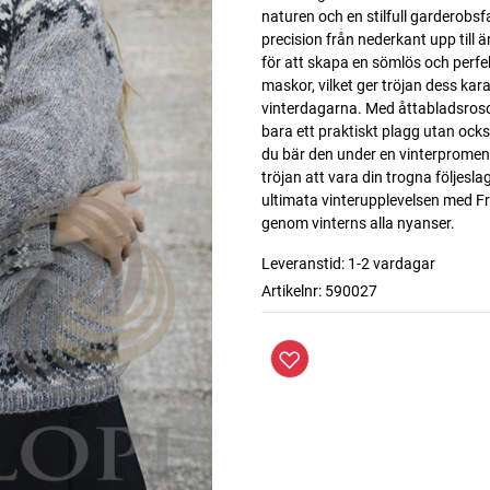
naturen och en stilfull garderobs
precision från nederkant upp til
för att skapa en sömlös och perfe
maskor, vilket ger tröjan dess kara
vinterdagarna. Med åttabladsrosor
bara ett praktiskt plagg utan ock
du bär den under en vinterpromen
tröjan att vara din trogna följesla
ultimata vinterupplevelsen med Fr
genom vinterns alla nyanser.
Leveranstid:
1-2 vardagar
Artikelnr:
590027