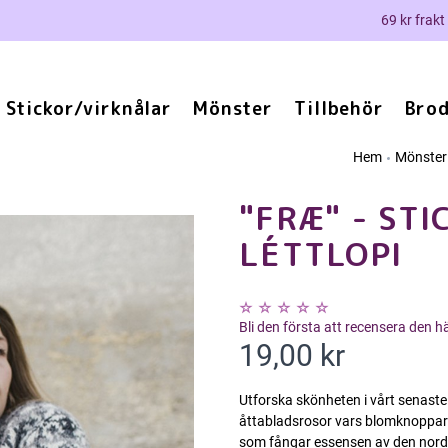
69 kr frakt
Stickor/virknålar
Mönster
Tillbehör
Brod
Hem
Mönster
"FRÆ" - STI
LÉTTLOPI
Bli den första att recensera den 
19,00 kr
Utforska skönheten i vårt senaste
åttabladsrosor vars blomknoppar 
som fångar essensen av den nordisk