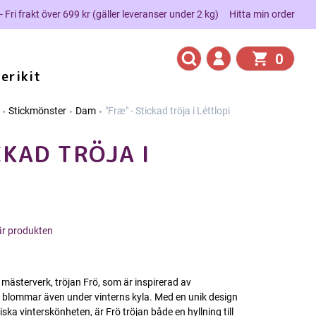
 - Fri frakt över 699 kr (gäller leveranser under 2 kg)
Hitta min order
0
erikit
Stickmönster
Dam
"Fræ" - Stickad tröja i Léttlopi
CKAD TRÖJA I
här produkten
 mästerverk, tröjan Frö, som är inspirerad av
blommar även under vinterns kyla. Med en unik design
a vinterskönheten, är Frö tröjan både en hyllning till