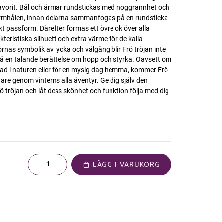
favorit. Bål och ärmar rundstickas med noggrannhet och
l ärmhålen, innan delarna sammanfogas på en rundsticka
kt passform. Därefter formas ett övre ok över alla
kteristiska silhuett och extra värme för de kalla
nas symbolik av lycka och välgång blir Frö tröjan inte
så en talande berättelse om hopp och styrka. Oavsett om
ad i naturen eller för en mysig dag hemma, kommer Frö
gare genom vinterns alla äventyr. Ge dig själv den
ö tröjan och låt dess skönhet och funktion följa med dig
LÄGG I VARUKORG