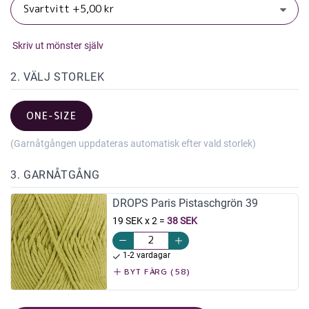
Skriv ut mönster själv
2. VÄLJ STORLEK
ONE-SIZE
(Garnåtgången uppdateras automatisk efter vald storlek)
3. GARNÅTGÅNG
DROPS Paris Pistaschgrön 39
19 SEK x 2
=
38 SEK
1-2 vardagar
BYT FÄRG (58)