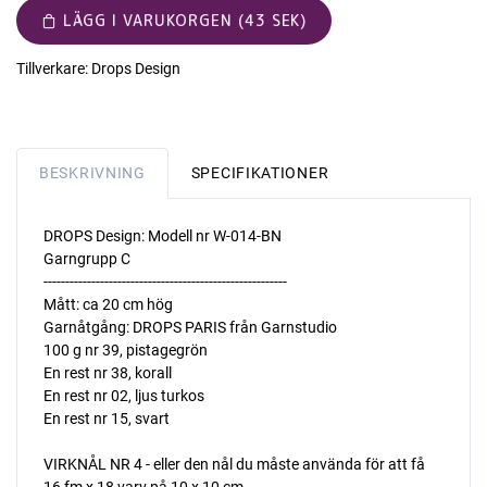
LÄGG I VARUKORGEN (43 SEK)
Tillverkare:
Drops Design
BESKRIVNING
SPECIFIKATIONER
DROPS Design: Modell nr W-014-BN
Garngrupp C
--------------------------------------------------------
Mått: ca 20 cm hög
Garnåtgång: DROPS PARIS från Garnstudio
100 g nr 39, pistagegrön
En rest nr 38, korall
En rest nr 02, ljus turkos
En rest nr 15, svart
VIRKNÅL NR 4 - eller den nål du måste använda för att få
16 fm x 18 varv på 10 x 10 cm.