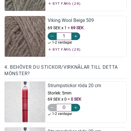
BYT FÄRG (28)
Viking Wool Beige 509
69 SEK x 1
=
69 SEK
1-2 vardagar
BYT FÄRG (28)
4. BEHÖVER DU STICKOR/VIRKNÅLAR TILL DETTA
MÖNSTER?
Strumpstickor röda 20 cm
Storlek:
5mm
69 SEK x 0
=
0 SEK
1-2 vardagar