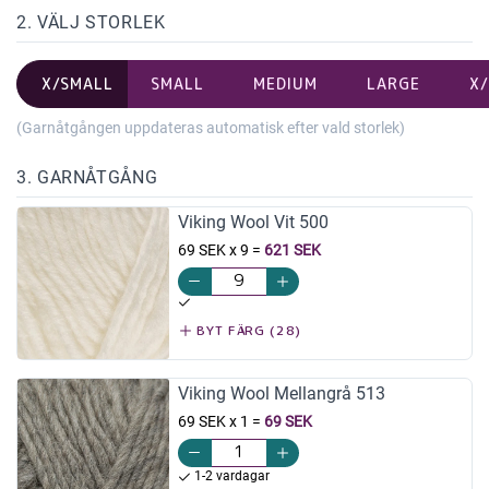
2. VÄLJ STORLEK
X/SMALL
SMALL
MEDIUM
LARGE
X
(Garnåtgången uppdateras automatisk efter vald storlek)
3. GARNÅTGÅNG
Viking Wool Vit 500
69 SEK x 9
=
621 SEK
BYT FÄRG (28)
Viking Wool Mellangrå 513
69 SEK x 1
=
69 SEK
1-2 vardagar