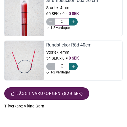
Strumpstickor röda 20 cm
Storlek:
4mm
60 SEK x 0
=
0 SEK
1-2 vardagar
Rundstickor Röd 40cm
Storlek:
4mm
54 SEK x 0
=
0 SEK
1-2 vardagar
LÄGG I VARUKORGEN (829 SEK)
Tillverkare:
Viking Garn