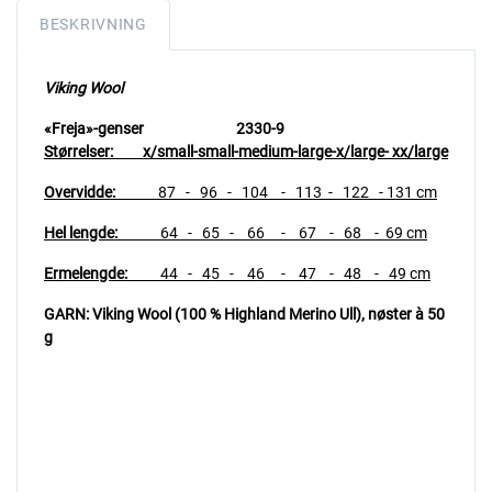
BESKRIVNING
Viking Wool
«Freja»-genser 2330-9
Størrelser: x/small-small-medium-large-x/large- xx/large
Overvidde:
87
- 96 - 104 - 113 - 122 - 131 cm
Hel lengde:
64 - 65 - 66 - 67 - 68 - 69 cm
Ermelengde:
44 - 45 - 46 - 47 - 48 - 49 cm
GARN: Viking Wool (100 % Highland Merino Ull),
nøster à 50
g