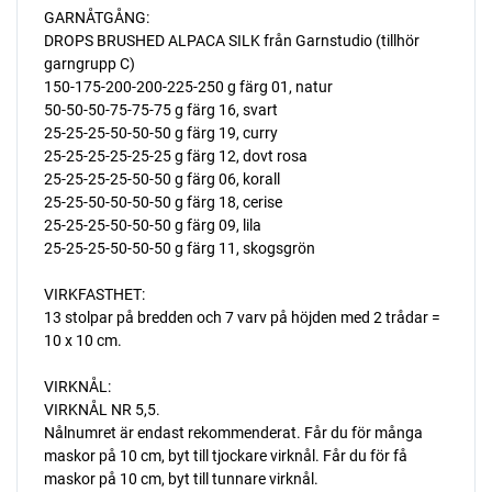
GARNÅTGÅNG:
DROPS BRUSHED ALPACA SILK från Garnstudio (tillhör
garngrupp C)
150-175-200-200-225-250 g färg 01, natur
50-50-50-75-75-75 g färg 16, svart
25-25-25-50-50-50 g färg 19, curry
25-25-25-25-25-25 g färg 12, dovt rosa
25-25-25-25-50-50 g färg 06, korall
25-25-50-50-50-50 g färg 18, cerise
25-25-25-50-50-50 g färg 09, lila
25-25-25-50-50-50 g färg 11, skogsgrön
VIRKFASTHET:
13 stolpar på bredden och 7 varv på höjden med 2 trådar =
10 x 10 cm.
VIRKNÅL:
VIRKNÅL NR 5,5.
Nålnumret är endast rekommenderat. Får du för många
maskor på 10 cm, byt till tjockare virknål. Får du för få
maskor på 10 cm, byt till tunnare virknål.