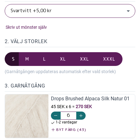
Skriv ut mönster själv
2. VÄLJ STORLEK
S
M
L
XL
XXL
XXXL
(Garnåtgången uppdateras automatisk efter vald storlek)
3. GARNÅTGÅNG
Drops Brushed Alpaca Silk Natur 01
45 SEK x 6
=
270 SEK
1-2 vardagar
BYT FÄRG (43)