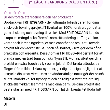
LÄGG I VARUKORG (VÄLJ EN FÄRG)
Bli den första att recensera den här produkten
Upptäck vår FRITIDSGARN - den ultimata följeslagaren för dina
stick- och tovningsprojekt! Tillverkat av 100% norsk ull, gör detta
garn stickning och tovning till en lek. Med FRITIDSGARN kan du
skapa en mängd olika föremål som sittunderlag, tofflor, väskor,
vantar och inredningsdetaljer med enastående resultat. Tovade
projekt får en vacker struktur och hållbarhet, vilket gör dem både
praktiska och eleganta. Dessutom är FRITIDSGARN perfekt för att
blanda med en tråd tunn och skir Tynn Silk Mohair, vilket ger dina
projekt en extra touch av lyx och mjukhet. Det breda utbudet av
färger, från milda till klara nyanser, ger dig oändliga möjligheter att
uttrycka din kreativitet. Dess användarvänliga natur gör det också
till ett utmärkt val för nybörjare och en rolig aktivitet att lära sig
sticka eller virka tillsammans med dina barn. Ge dina projekt det
bästa starten med FRITIDSGARN och låt din kreativitet flöda fritt!
Material
Ull