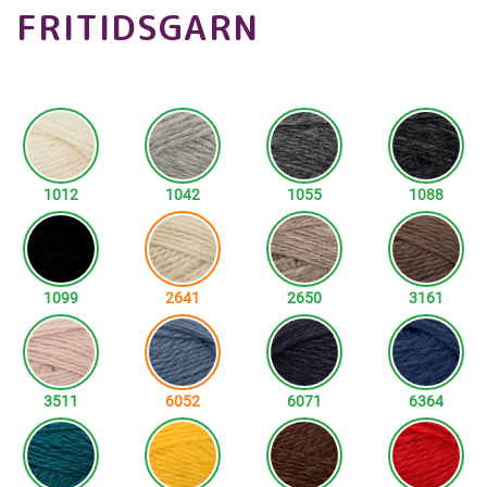
FRITIDSGARN
1012
1042
1055
1088
1099
2641
2650
3161
3511
6052
6071
6364