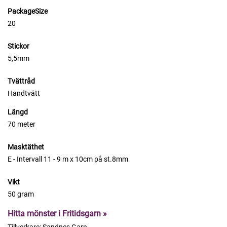
PackageSize
20
Stickor
5,5mm
Tvättråd
Handtvätt
Längd
70 meter
Masktäthet
E - Intervall 11 - 9 m x 10cm på st.8mm
Vikt
50 gram
Hitta mönster i Fritidsgarn »