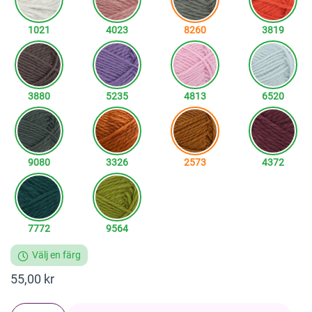
1021
4023
8260
3819
3880
5235
4813
6520
9080
3326
2573
4372
7772
9564
Välj en färg
55,00 kr