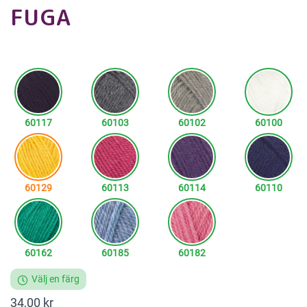
FUGA
60117
60103
60102
60100
60129
60113
60114
60110
60162
60185
60182
Välj en färg
34,00 kr