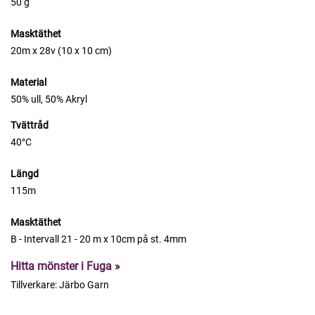
50 g
Masktäthet
20m x 28v (10 x 10 cm)
Material
50% ull, 50% Akryl
Tvättråd
40°C
Längd
115m
Masktäthet
B - Intervall 21 - 20 m x 10cm på st. 4mm
Hitta mönster i Fuga »
Tillverkare:
Järbo Garn