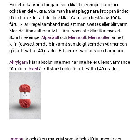
En del är känsliga för garn som kliar till exempel barn men
också en del vuxna. Ska man ha ett plagg nära kroppen är det
då extra viktigt att det inte kliar. Garn som består av 100%
fårull kliar i regel samband med att man svettas eller blir varm.
Men det finns alternativ till fårull som inte kliar lika mycket.
Som till exempel
Alpacaull
och
Merinoull
.
Merinoullen
är helt
klifri (oavsett om du blir varm) samtidigt som den värmer och
går att tvätta i 40 grader. Ett perfekt vardags och barngarn.
Akrylgarn
kliar absolut inte men har inte heller ullens värmande
förmåga.
Akryl
är slitstarkt och går att tvätta i 40 grader.
Bambu
är också ett material som är helt klifritt. men är det