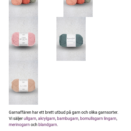
Garnaffären har ett brett utbud på garn och olika garnsorter.
Vi säljer
ullgarn
,
akrylgarn
,
bambugarn
,
bomullsgarn
lingarn
,
merinogarn
och
blandgarn
.