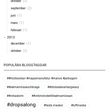
(3)
oktober
(2)
september
(1)
juni
(1)
mars
(1)
februari
2013
(1)
december
(2)
oktober
POPULÄRA BLOGGTAGGAR
##höstsockan #majasmanufatur #manos #jarbogarn
##selmamössaochkrage
##stickadevantargalaxy
##virkadorm
##virkmönstertillselmamössan
#dropsalong
#fasta maskor
#luftmaska