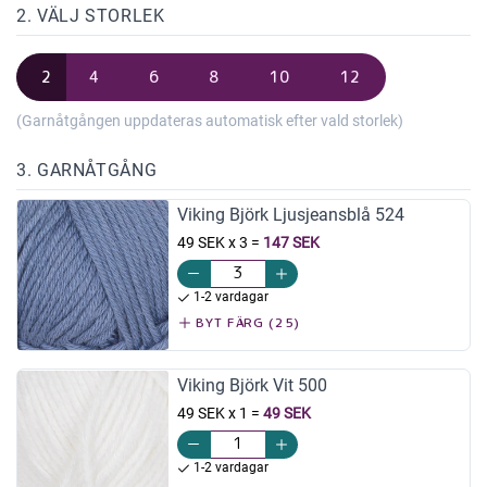
2. VÄLJ STORLEK
2
4
6
8
10
12
(Garnåtgången uppdateras automatisk efter vald storlek)
3. GARNÅTGÅNG
Viking Björk Ljusjeansblå 524
49 SEK x 3
=
147 SEK
1-2 vardagar
BYT FÄRG (25)
Viking Björk Vit 500
49 SEK x 1
=
49 SEK
1-2 vardagar