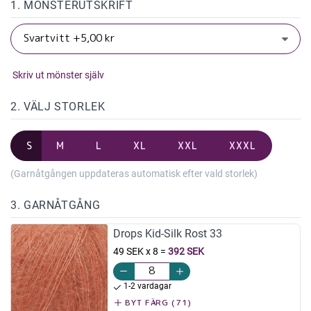
1. MÖNSTERUTSKRIFT
Skriv ut mönster själv
2. VÄLJ STORLEK
S
M
L
XL
XXL
XXXL
(Garnåtgången uppdateras automatisk efter vald storlek)
3. GARNÅTGÅNG
Drops Kid-Silk Rost 33
49 SEK x 8
=
392 SEK
1-2 vardagar
BYT FÄRG (71)