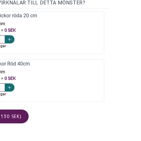
VIRKNÅLAR TILL DETTA MÖNSTER?
ickor röda 20 cm
mm
=
0 SEK
agar
kor Röd 40cm
mm
=
0 SEK
agar
130 SEK)