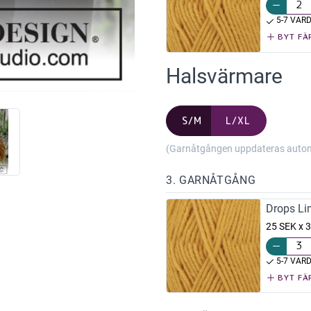
5-7 VAR
BYT FÄ
Halsvärmare
S/M
L/XL
(Garnåtgången uppdateras automat
3. GARNÅTGÅNG
Drops Li
25 SEK x 3
5-7 VAR
BYT FÄ