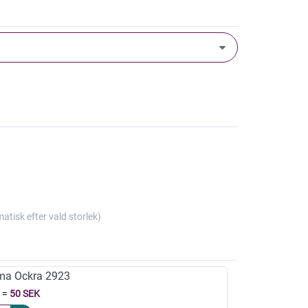
isk efter vald storlek)
ma Ockra 2923
=
50 SEK