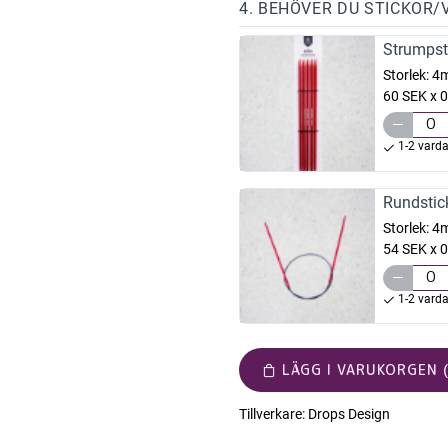
4. BEHÖVER DU STICKOR/
Strumpst
Storlek:
4
60 SEK x 0
1-2 vard
Rundstic
Storlek:
4
54 SEK x 0
1-2 vard
LÄGG I VARUKORGEN (
Tillverkare:
Drops Design