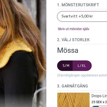
1. MÖNSTERUTSKRIFT
Skriv ut mönster själv
2. VÄLJ STORLEK
Mössa
S/M
L/XL
(Garnåtgången uppdateras automat
3. GARNÅTGÅNG
Drops Li
25 SEK x 2