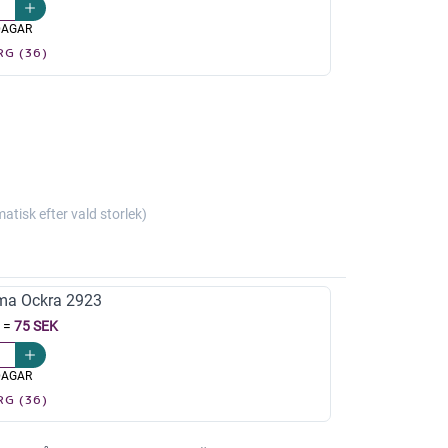
DAGAR
RG (36)
isk efter vald storlek)
ma Ockra 2923
=
75 SEK
DAGAR
RG (36)