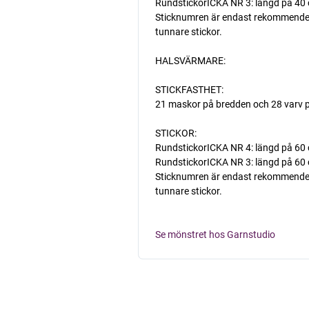
RundstickorICKA NR 3: längd på 40 cm
Sticknumren är endast rekommenderade
tunnare stickor.
HALSVÄRMARE:
STICKFASTHET:
21 maskor på bredden och 28 varv p
STICKOR:
RundstickorICKA NR 4: längd på 60
RundstickorICKA NR 3: längd på 60 cm
Sticknumren är endast rekommenderade
tunnare stickor.
Se mönstret hos Garnstudio