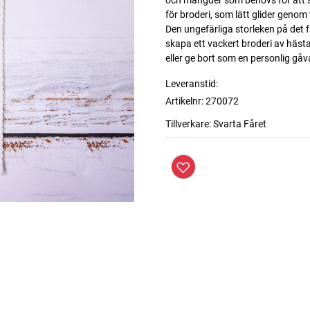
och mängder som behövs för att sl
för broderi, som lätt glider genom
Den ungefärliga storleken på det fä
skapa ett vackert broderi av hästa
eller ge bort som en personlig gåv
Leveranstid:
Artikelnr:
270072
Tillverkare:
Svarta Fåret