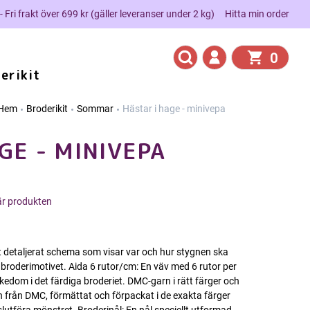
 - Fri frakt över 699 kr (gäller leveranser under 2 kg)
Hitta min order
0
erikit
Hem
Broderikit
Sommar
Hästar i hage - minivepa
GE - MINIVEPA
här produkten
Ett detaljerat schema som visar var och hur stygnen ska
 broderimotivet. Aida 6 rutor/cm: En väv med 6 rutor per
jrikedom i det färdiga broderiet. DMC-garn i rätt färger och
 från DMC, förmättat och förpackat i de exakta färger