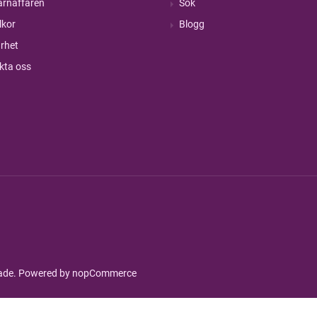
rnaffären
Sök
lkor
Blogg
rhet
kta oss
rade. Powered by
nopCommerce