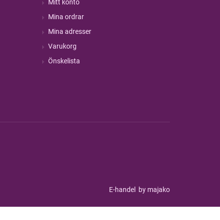
Mitt konto
Mina ordrar
Mina adresser
Varukorg
Önskelista
E-handel
by majako