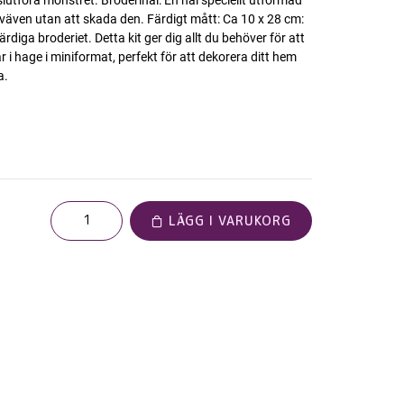
utföra mönstret. Broderinål: En nål speciellt utformad
 väven utan att skada den. Färdigt mått: Ca 10 x 28 cm:
rdiga broderiet. Detta kit ger dig allt du behöver för att
r i hage i miniformat, perfekt för att dekorera ditt hem
a.
LÄGG I VARUKORG