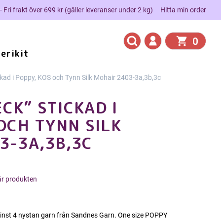
 - Fri frakt över 699 kr (gäller leveranser under 2 kg)
Hitta min order
0
erikit
ad i Poppy, KOS och Tynn Silk Mohair 2403-3a,3b,3c
CK” STICKAD I
OCH TYNN SILK
3-3A,3B,3C
här produkten
minst 4 nystan garn från Sandnes Garn. One size POPPY