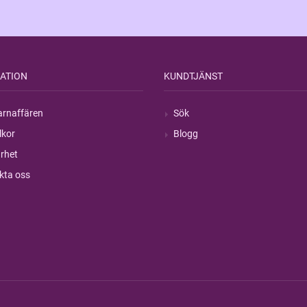
ATION
KUNDTJÄNST
rnaffären
Sök
lkor
Blogg
rhet
kta oss