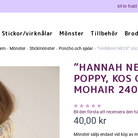
69 kr frakt
Stickor/virknålar
Mönster
Tillbehör
Brod
em
Mönster
Stickmönster
Poncho och sjalar
”HANNAH NECK” stick
”HANNAH NE
POPPY, KOS 
MOHAIR 240
Bli den första att recensera den 
40,00 kr
Mönster säljs endast vid köp av 